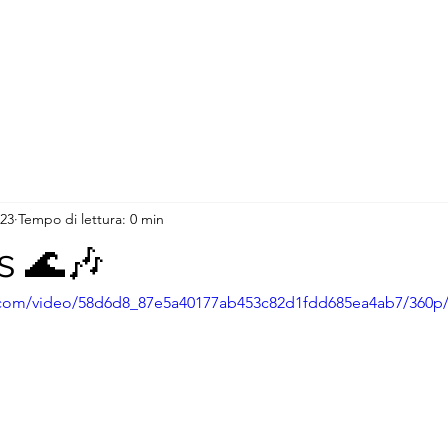
023
Tempo di lettura: 0 min
s 🌊🎶
ic.com/video/58d6d8_87e5a40177ab453c82d1fdd685ea4ab7/360p